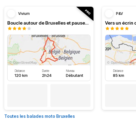
Vivium
P&V
Boucle autour de Bruxelles et pauses au bord de l'eau
Vers un écrin 
Distance
Durée
Niveau
Distance
120 km
2h24
Débutant
85 km
Toutes les balades moto Bruxelles