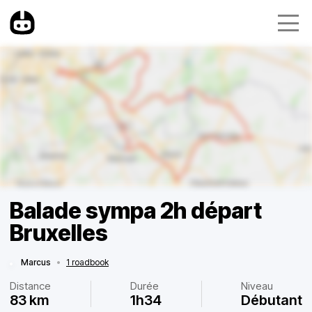
Balade sympa 2h départ
Bruxelles
Marcus
•
1 roadbook
Distance
Durée
Niveau
83 km
1h34
Débutant