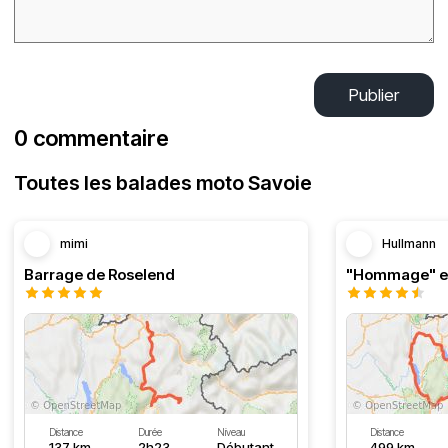
Publier
0 commentaire
Toutes les balades moto Savoie
mimi
Hullmann
Barrage de Roselend
Distance
Durée
Niveau
Distance
137 km
2h23
Débutant
499 km