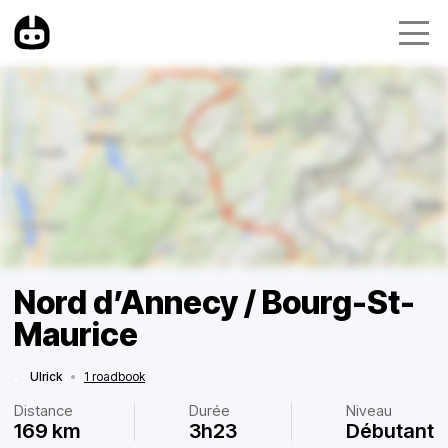
Nord d’Annecy / Bourg-St-
Maurice
Ulrick
•
1 roadbook
Distance
Durée
Niveau
169 km
3h23
Débutant