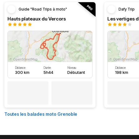
Guide "Road Trips à moto"
Dafy Trip
Hauts plateaux du Vercors
Les vertiges 
Distance
Durée
Niveau
Distance
300 km
5h44
Débutant
198 km
Toutes les balades moto Grenoble