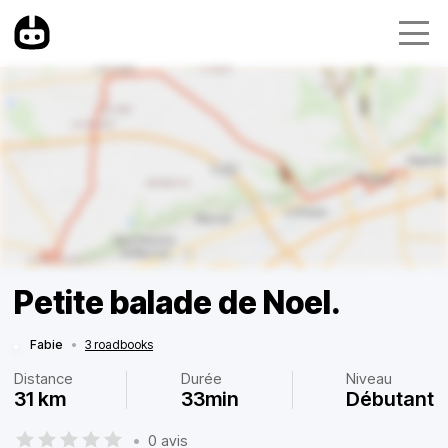
Petite balade de Noel.
Fabie
•
3 roadbooks
Distance
Durée
Niveau
31 km
33min
Débutant
•
0 avis