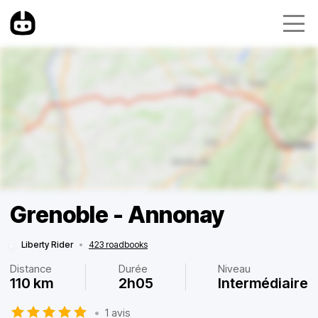
Grenoble - Annonay
Liberty Rider
•
423 roadbooks
Distance
Durée
Niveau
110 km
2h05
Intermédiaire
•
1 avis