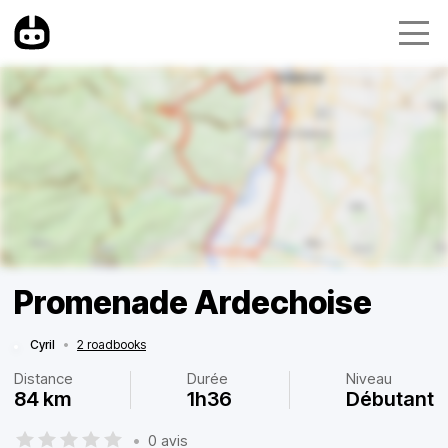
Promenade Ardechoise
Cyril
•
2 roadbooks
Distance
Durée
Niveau
84 km
1h36
Débutant
•
0 avis