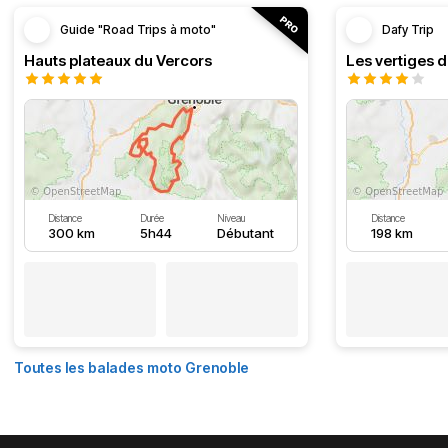
Guide "Road Trips à moto"
Dafy Trip
Hauts plateaux du Vercors
Les vertiges 
Distance
Durée
Niveau
Distance
300 km
5h44
Débutant
198 km
Toutes les balades moto Grenoble