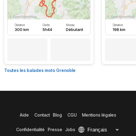
Distance
Durée
Niveau
Distance
300 km
5h44
Débutant
198 km
Toutes les balades moto Grenoble
Aide
Contact
Blog
CGU
Mentions légales
Confidentialité
Presse
Jobs