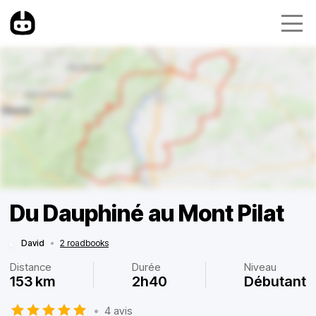
Du Dauphiné au Mont Pilat
David
•
2 roadbooks
Distance
Durée
Niveau
153 km
2h40
Débutant
•
4 avis