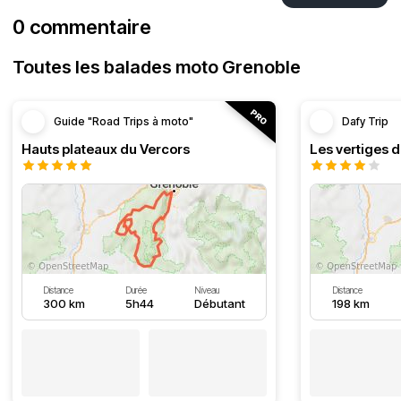
0 commentaire
Toutes les balades moto Grenoble
Guide "Road Trips à moto"
Dafy Trip
Hauts plateaux du Vercors
Les vertiges 
Distance
Durée
Niveau
Distance
300 km
5h44
Débutant
198 km