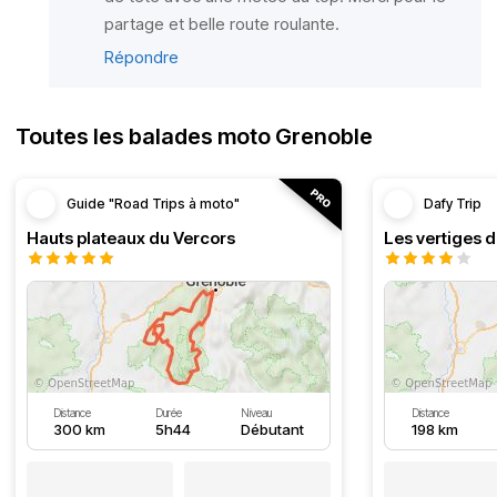
partage et belle route roulante.
Répondre
Toutes les balades moto Grenoble
Guide "Road Trips à moto"
Dafy Trip
Hauts plateaux du Vercors
Les vertiges 
Distance
Durée
Niveau
Distance
300 km
5h44
Débutant
198 km