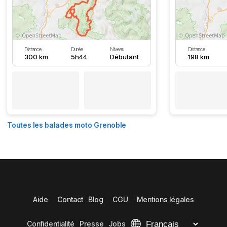
Distance
Durée
Niveau
Distance
300 km
5h44
Débutant
198 km
Toutes les balades moto Grenoble
Aide
Contact
Blog
CGU
Mentions légales
Confidentialité
Presse
Jobs