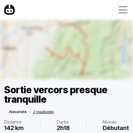
Sortie vercors presque
tranquille
Alexandre
•
2 roadbooks
Distance
Durée
Niveau
142 km
2h18
Débutant