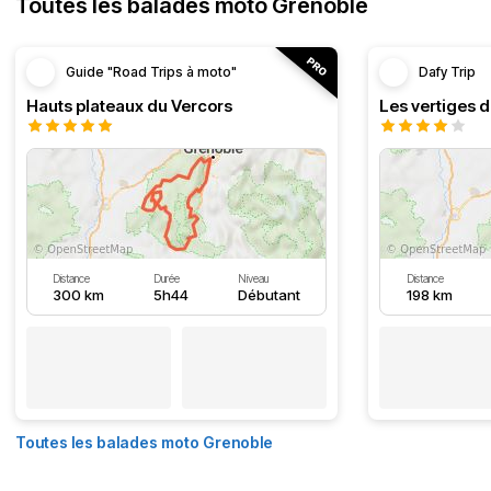
Toutes les balades moto Grenoble
Guide "Road Trips à moto"
Dafy Trip
Hauts plateaux du Vercors
Les vertiges 
Distance
Durée
Niveau
Distance
300 km
5h44
Débutant
198 km
Toutes les balades moto Grenoble