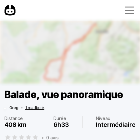
Balade, vue panoramique
Greg
•
1 roadbook
Distance
Durée
Niveau
408 km
6h33
Intermédiaire
•
0 avis