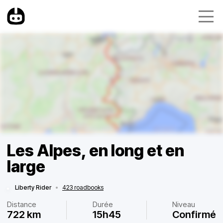
Les Alpes, en long et en
large
Liberty Rider
•
423 roadbooks
Distance
Durée
Niveau
722 km
15h45
Confirmé