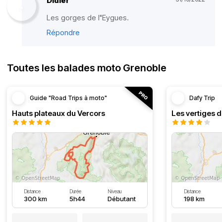
Didier
Les gorges de l"Eygues.
Répondre
Toutes les balades moto Grenoble
Guide "Road Trips à moto"
Dafy Trip
Hauts plateaux du Vercors
Les vertiges 
Distance
Durée
Niveau
Distance
300 km
5h44
Débutant
198 km