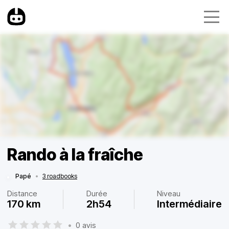
Rando à la fraîche
Papé
•
3 roadbooks
Distance
Durée
Niveau
170 km
2h54
Intermédiaire
•
0 avis