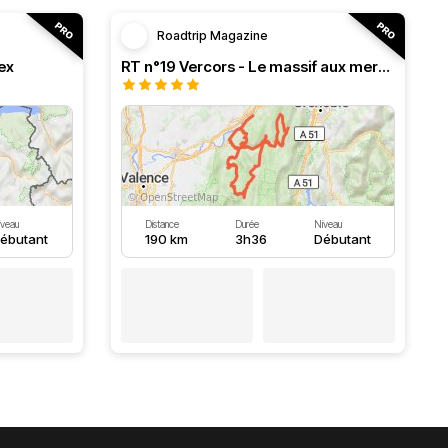
Roadtrip Magazine
ex
RT n°19 Vercors - Le massif aux merveilles.
iveau
Distance
Durée
Niveau
ébutant
190 km
3h36
Débutant