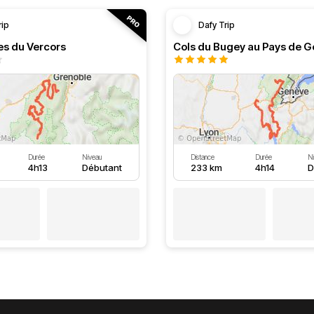
rip
Dafy Trip
es du Vercors
Cols du Bugey au Pays de G
Durée
Niveau
Distance
Durée
N
4h13
Débutant
233 km
4h14
D