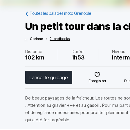
❮
Toutes les balades moto Grenoble
Un petit tour dans la 
Corinne
•
2 roadbooks
Distance
Durée
Niveau
102 km
1h53
Interm
Lancer le guidage
Enregistrer
Dup
De beaux paysages,de la fraîcheur. Les routes ne son
. Attention au gravier +++ et au gasoil . Pour ma part 
et de vigilance nécessaires pour profiter pleinement 
qui a été fort agréable.