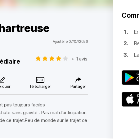
Comm
chartreuse
E
Ajouté le 07/07/2026
Re
La
•
1 avis
édiaire
liquer
Télécharger
Partager
t pas toujours faciles
chute sans gravité . Pas mal d'anticipation
de ce trajet.Peu de monde sur le trajet ce