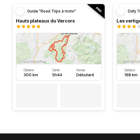
Guide "Road Trips à moto"
Dafy T
Hauts plateaux du Vercors
Les vertig
Distance
Durée
Niveau
Distance
300 km
5h44
Débutant
198 km