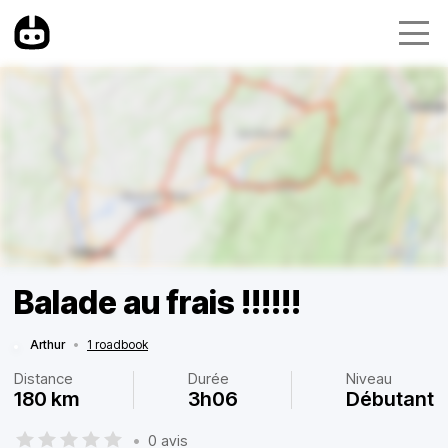
Balade au frais !!!!!!
Arthur
•
1 roadbook
Distance
Durée
Niveau
180 km
3h06
Débutant
•
0 avis