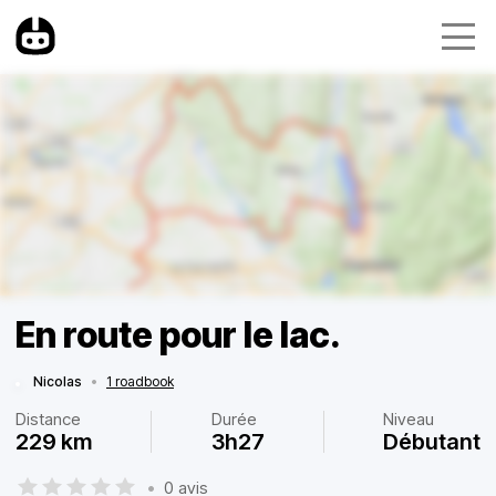
En route pour le lac.
Nicolas
•
1 roadbook
Distance
Durée
Niveau
229 km
3h27
Débutant
•
0 avis