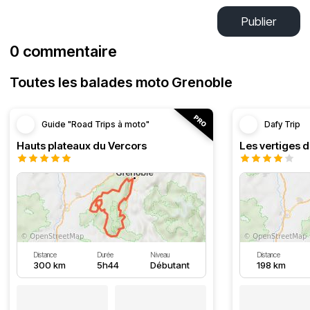
Publier
0 commentaire
Toutes les balades moto Grenoble
Guide "Road Trips à moto"
Dafy Trip
Hauts plateaux du Vercors
Les vertiges 
Distance
Durée
Niveau
Distance
300 km
5h44
Débutant
198 km