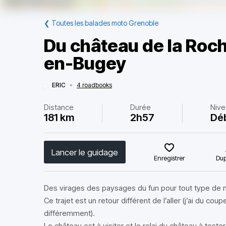
❮
Toutes les balades moto Grenoble
Du château de la Roch
en-Bugey
ERIC
•
4 roadbooks
Distance
Durée
Niv
181 km
2h57
Dé
Lancer le guidage
Enregistrer
Dup
Des virages des paysages du fun pour tout type de 
Ce trajet est un retour différent de l’aller (j’ai du cou
différemment).
Le château est à visiter et le relai du château à tester