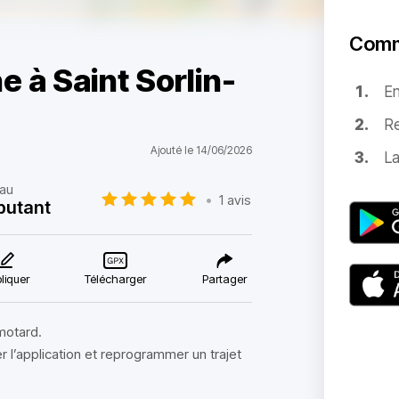
Comm
e à Saint Sorlin-
E
Re
Ajouté le 14/06/2026
La
eau
•
1 avis
butant
liquer
Télécharger
Partager
motard.
per l’application et reprogrammer un trajet
.