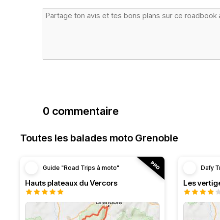
0 commentaire
Toutes les balades moto Grenoble
Guide "Road Trips à moto"
Dafy T
Hauts plateaux du Vercors
Les vertig