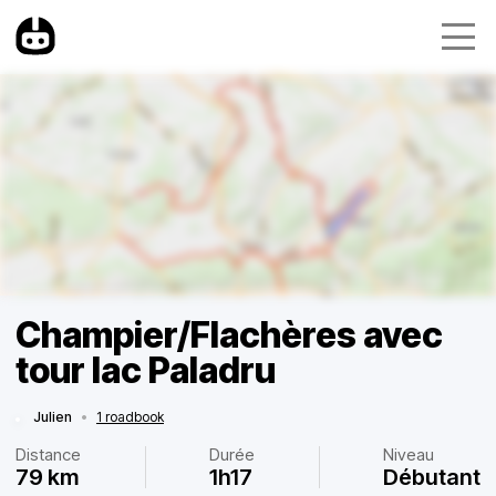
Champier/Flachères avec
tour lac Paladru
Julien
•
1 roadbook
Distance
Durée
Niveau
79 km
1h17
Débutant