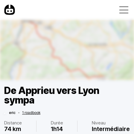
De Apprieu vers Lyon
sympa
eric
•
1 roadbook
Distance
Durée
Niveau
74 km
1h14
Intermédiaire