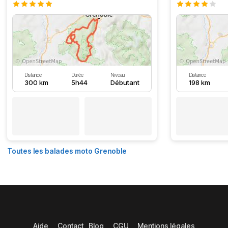
Distance
Durée
Niveau
Distance
300 km
5h44
Débutant
198 km
Toutes les balades moto Grenoble
Aide
Contact
Blog
CGU
Mentions légales