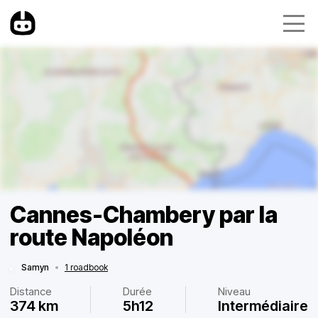
Cannes-Chambery par la
route Napoléon
Samyn
•
1 roadbook
Distance
Durée
Niveau
374 km
5h12
Intermédiaire