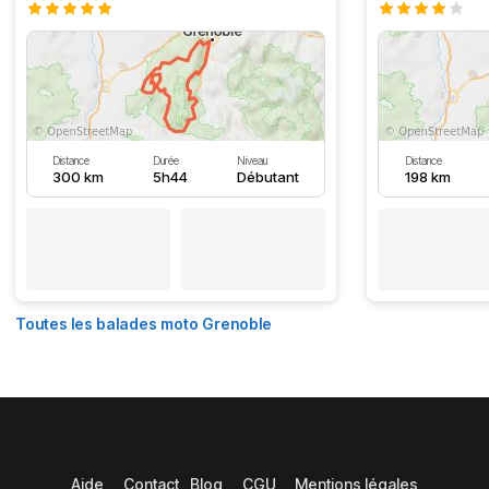
Distance
Durée
Niveau
Distance
300 km
5h44
Débutant
198 km
Toutes les balades moto Grenoble
Aide
Contact
Blog
CGU
Mentions légales