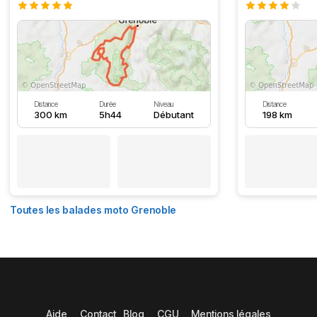
Distance
Durée
Niveau
Distance
300 km
5h44
Débutant
198 km
Toutes les balades moto Grenoble
Aide
Contact
Blog
CGU
Mentions légales