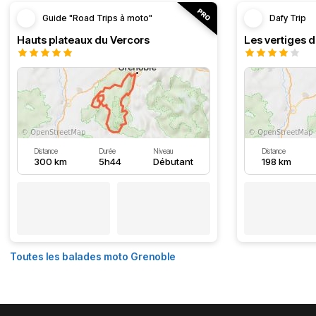
Guide "Road Trips à moto"
Dafy Trip
Hauts plateaux du Vercors
Les vertiges 
Distance
Durée
Niveau
Distance
300 km
5h44
Débutant
198 km
Toutes les balades moto Grenoble