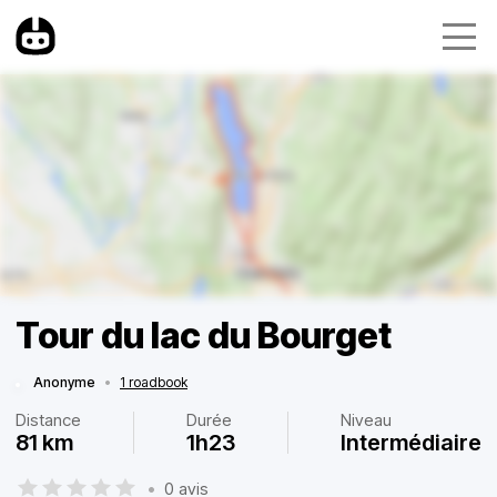
Tour du lac du Bourget
Anonyme
•
1 roadbook
Distance
Durée
Niveau
81 km
1h23
Intermédiaire
•
0 avis