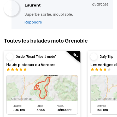
Laurent
01/05/2026
Superbe sortie, inoubliable.
Répondre
Toutes les balades moto Grenoble
Guide "Road Trips à moto"
Dafy Trip
Hauts plateaux du Vercors
Les vertiges 
Distance
Durée
Niveau
Distance
300 km
5h44
Débutant
198 km