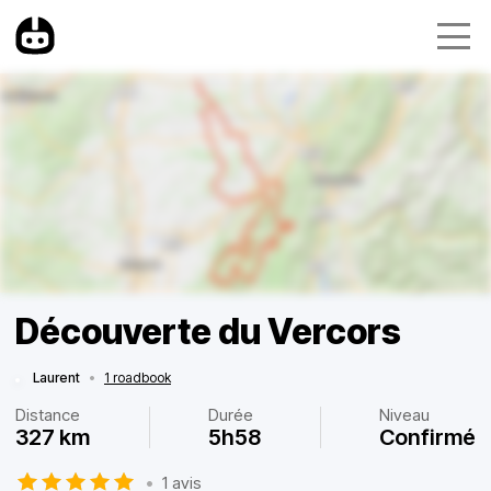
Découverte du Vercors
Laurent
•
1 roadbook
Distance
Durée
Niveau
327 km
5h58
Confirmé
•
1 avis