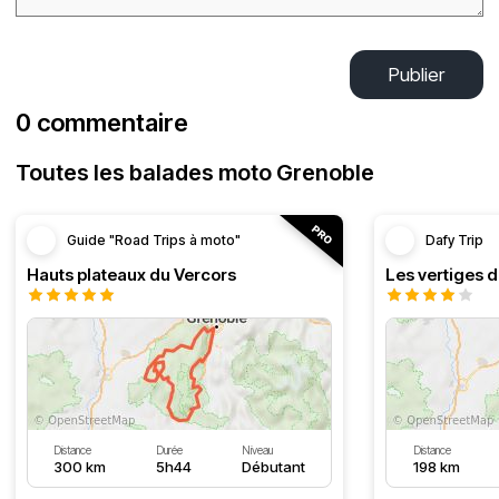
Publier
0 commentaire
Toutes les balades moto Grenoble
Guide "Road Trips à moto"
Dafy Trip
Hauts plateaux du Vercors
Les vertiges 
Distance
Durée
Niveau
Distance
300 km
5h44
Débutant
198 km