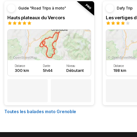
Guide "Road Trips à moto"
Dafy Trip
Hauts plateaux du Vercors
Les vertiges 
Distance
Durée
Niveau
Distance
300 km
5h44
Débutant
198 km
Toutes les balades moto Grenoble