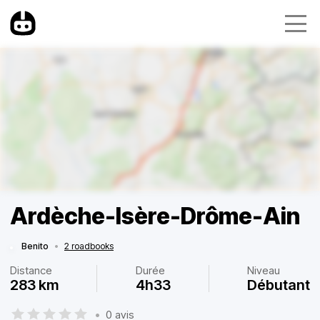
Ardèche-Isère-Drôme-Ain
Benito
•
2 roadbooks
Distance
Durée
Niveau
283 km
4h33
Débutant
•
0 avis