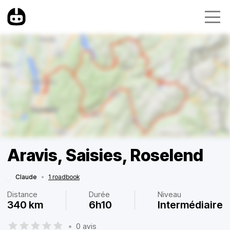
Aravis, Saisies, Roselend
Claude
•
1 roadbook
Distance
Durée
Niveau
340 km
6h10
Intermédiaire
•
0 avis