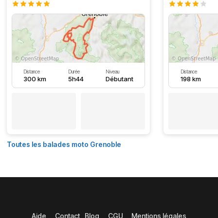
Distance
Durée
Niveau
Distance
300 km
5h44
Débutant
198 km
Toutes les balades moto Grenoble
Aide
Contact
Blog
CGU
Mentions légales