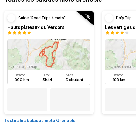
Guide "Road Trips à moto"
Dafy Trip
Hauts plateaux du Vercors
Les vertiges 
Distance
Durée
Niveau
Distance
300 km
5h44
Débutant
198 km
Toutes les balades moto Grenoble