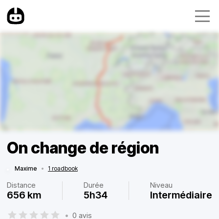
On change de région
Maxime
•
1 roadbook
Distance
Durée
Niveau
656 km
5h34
Intermédiaire
•
0 avis