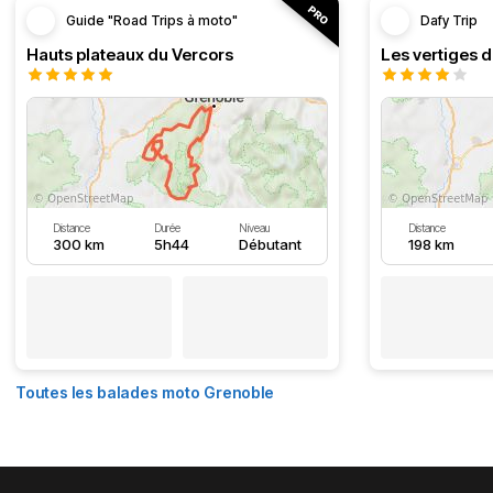
Guide "Road Trips à moto"
Dafy Trip
Hauts plateaux du Vercors
Les vertiges 
Distance
Durée
Niveau
Distance
300 km
5h44
Débutant
198 km
Toutes les balades moto Grenoble