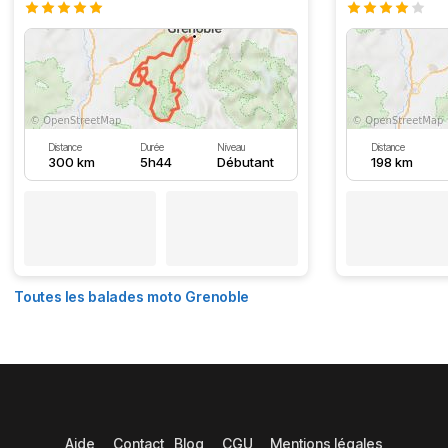
Distance
Durée
Niveau
Distance
300 km
5h44
Débutant
198 km
Toutes les balades moto Grenoble
Aide
Contact
Blog
CGU
Mentions légales