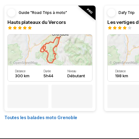
Guide "Road Trips à moto"
Dafy Trip
Hauts plateaux du Vercors
Les vertiges 
Distance
Durée
Niveau
Distance
300 km
5h44
Débutant
198 km
Toutes les balades moto Grenoble