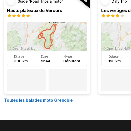
Guide "Road Trips à moto"
Dafy Trip
Hauts plateaux du Vercors
Les vertiges 
Distance
Durée
Niveau
Distance
300 km
5h44
Débutant
198 km
Toutes les balades moto Grenoble