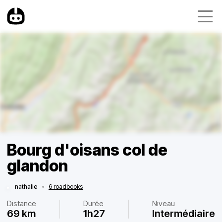
Bourg d'oisans col de
glandon
nathalie
•
6 roadbooks
Distance
Durée
Niveau
69 km
1h27
Intermédiaire