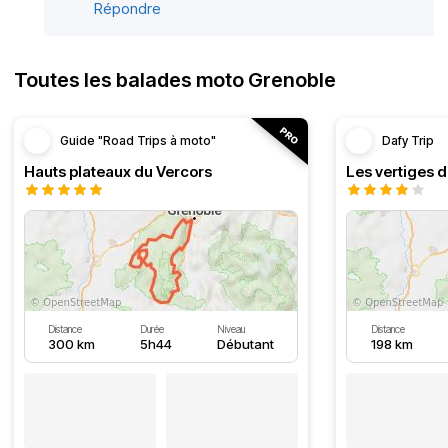
Répondre
Toutes les balades moto Grenoble
Guide "Road Trips à moto"
Dafy Trip
Hauts plateaux du Vercors
Les vertiges 
Distance
Durée
Niveau
Distance
300 km
5h44
Débutant
198 km