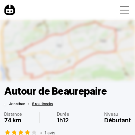
Autour de Beaurepaire
Jonathan
•
8 roadbooks
Distance
Durée
Niveau
74 km
1h12
Débutant
•
1 avis