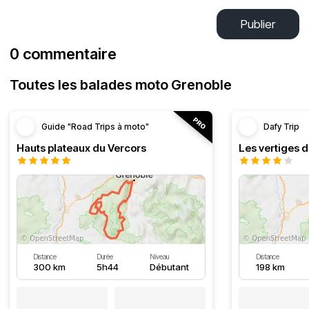
Publier
0 commentaire
Toutes les balades moto Grenoble
Guide "Road Trips à moto"
Dafy Trip
Hauts plateaux du Vercors
Les vertiges 
Distance
Durée
Niveau
Distance
300 km
5h44
Débutant
198 km