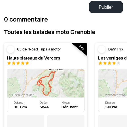
Publier
0 commentaire
Toutes les balades moto Grenoble
Guide "Road Trips à moto"
Dafy Trip
Hauts plateaux du Vercors
Les vertiges 
Distance
Durée
Niveau
Distance
300 km
5h44
Débutant
198 km