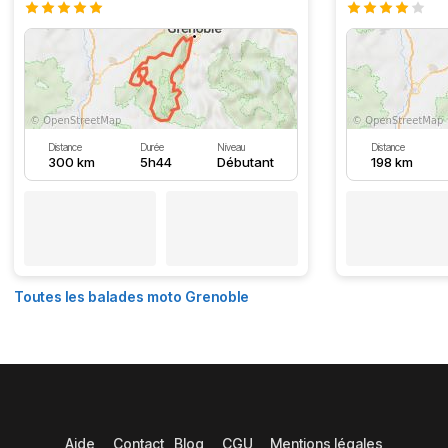
Distance
Durée
Niveau
Distance
300 km
5h44
Débutant
198 km
Toutes les balades moto Grenoble
Aide
Contact
Blog
CGU
Mentions légales