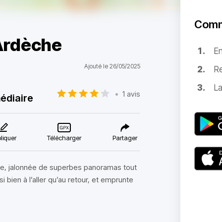
Comm
 Ardèche
E
Ajouté le 26/05/2025
Re
La
•
1 avis
édiaire
liquer
Télécharger
Partager
he, jalonnée de superbes panoramas tout
si bien à l’aller qu’au retour, et emprunte