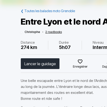
❮
Toutes les balades moto Grenoble
Entre Lyon et le nord
Christophe
•
2 roadbooks
Distance
Durée
Niveau
274 km
5h07
Interm
Lancer le guidage
Enregistrer
Dup
Une belle escapade entre Lyon et le nord de l’Ardèc
au long de la journée. L’itinéraire longe deux lacs, aus
majoritairement des routes en excellent état.
Bonne route et ride safe !