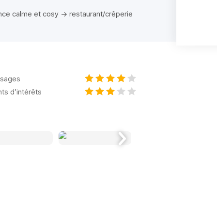
iance calme et cosy -> restaurant/crêperie
sages
nts d’intérêts