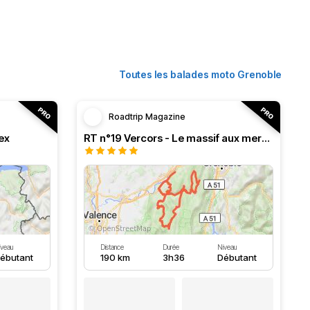
Toutes les balades moto Grenoble
Roadtrip Magazine
ex
RT n°19 Vercors - Le massif aux merveilles.
iveau
Distance
Durée
Niveau
ébutant
190 km
3h36
Débutant