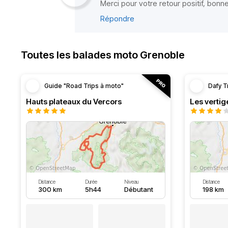
Merci pour votre retour positif, bonne
Répondre
Toutes les balades moto Grenoble
Guide "Road Trips à moto"
Dafy T
Hauts plateaux du Vercors
Les vertig
Distance
Durée
Niveau
Distance
300 km
5h44
Débutant
198 km