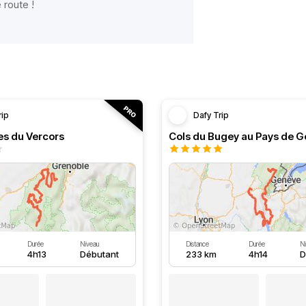
 route !
rip
Dafy Trip
es du Vercors
Cols du Bugey au Pays de G
Durée
Niveau
Distance
Durée
N
4h13
Débutant
233 km
4h14
D