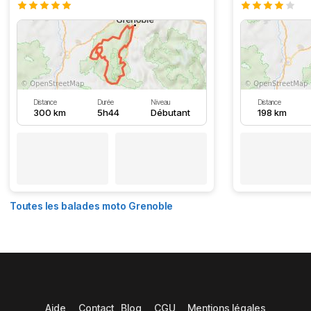
Distance
Durée
Niveau
Distance
300 km
5h44
Débutant
198 km
Toutes les balades moto Grenoble
Aide
Contact
Blog
CGU
Mentions légales