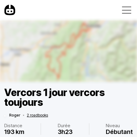
Vercors 1 jour vercors
toujours
Roger
•
2 roadbooks
Distance
Durée
Niveau
193 km
3h23
Débutant