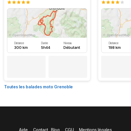
Distance
Durée
Niveau
Distance
300 km
5h44
Débutant
198 km
Toutes les balades moto Grenoble
Aide
Contact
Blog
CGU
Mentions légales