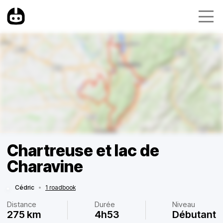
Chartreuse et lac de
Charavine
Cédric
•
1 roadbook
Distance
Durée
Niveau
275 km
4h53
Débutant