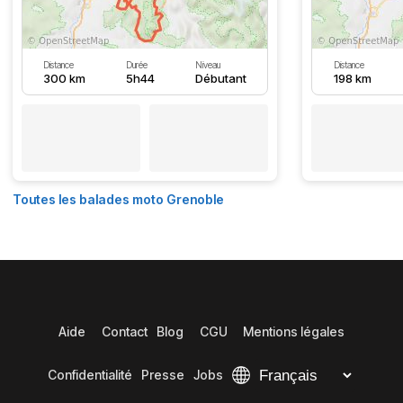
Distance
Durée
Niveau
Distance
300 km
5h44
Débutant
198 km
Toutes les balades moto Grenoble
Aide
Contact
Blog
CGU
Mentions légales
Confidentialité
Presse
Jobs