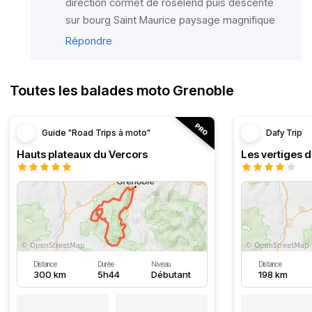
direction cormet de roselend puis descente
sur bourg Saint Maurice paysage magnifique
Répondre
Toutes les balades moto Grenoble
Guide "Road Trips à moto"
Dafy Trip
Hauts plateaux du Vercors
Les vertiges 
Distance
Durée
Niveau
Distance
300 km
5h44
Débutant
198 km