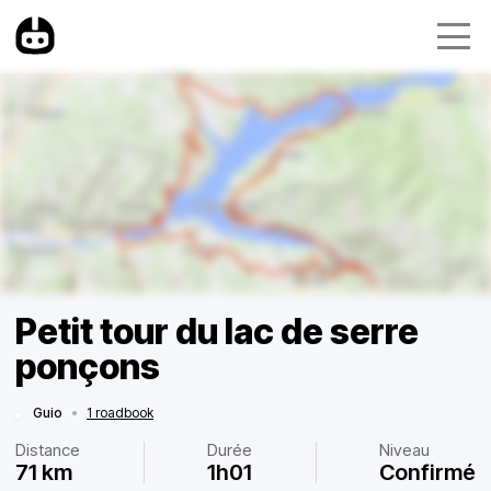
Petit tour du lac de serre
ponçons
Guio
•
1 roadbook
Distance
Durée
Niveau
71 km
1h01
Confirmé