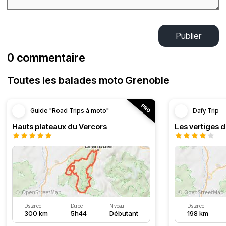
Publier
0 commentaire
Toutes les balades moto Grenoble
Guide "Road Trips à moto"
Dafy Trip
Hauts plateaux du Vercors
Les vertiges 
Distance
Durée
Niveau
Distance
300 km
5h44
Débutant
198 km