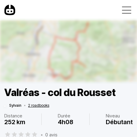
Valréas - col du Rousset
Sylvain
•
2 roadbooks
Distance
Durée
Niveau
252 km
4h08
Débutant
•
0 avis