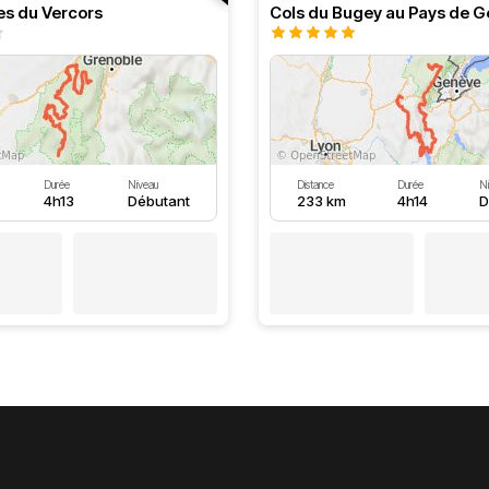
es du Vercors
Cols du Bugey au Pays de G
Durée
Niveau
Distance
Durée
N
4h13
Débutant
233 km
4h14
D