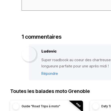
1 commentaires
Ludovic
Super roadbook au coeur des chartreuse
longueure parfaite pour une après midi !
Répondre
Toutes les balades moto Grenoble
Guide "Road Trips à moto"
Dafy T