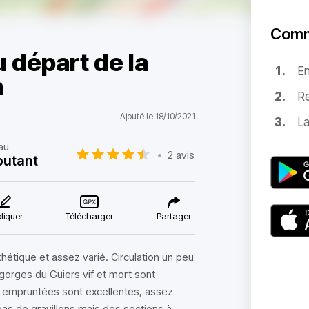
Comm
 départ de la
E
n
Re
Ajouté le 18/10/2021
La
au
•
2 avis
butant
liquer
Télécharger
Partager
étique et assez varié. Circulation un peu
 gorges du Guiers vif et mort sont
es empruntées sont excellentes, assez
pas de gravillons mais des sections à