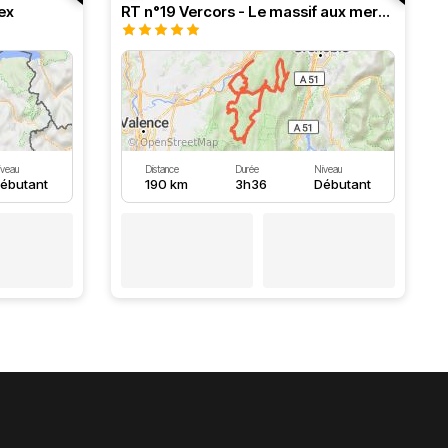
ex
RT n°19 Vercors - Le massif aux merveilles.
iveau
Distance
Durée
Niveau
ébutant
190 km
3h36
Débutant