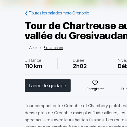
❮
Toutes les balades moto Grenoble
Tour de Chartreuse au
vallée du Gresivauda
Alain
•
5 roadbooks
Distance
Durée
Nive
110 km
2h02
Dé
Lancer le guidage
Enregistrer
Dup
Tour compact entre Grenoble et Chambéry plutôt esth
dense près de Grenoble mais plus fluide ailleurs, les
spectaculaires avec leurs hautes falaises. Les rout
larges et des enrobés à très bon grip et en principe 