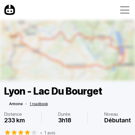
Lyon - Lac Du Bourget
Antoine
•
1 roadbook
Distance
Durée
Niveau
233 km
3h18
Débutant
•
1 avis