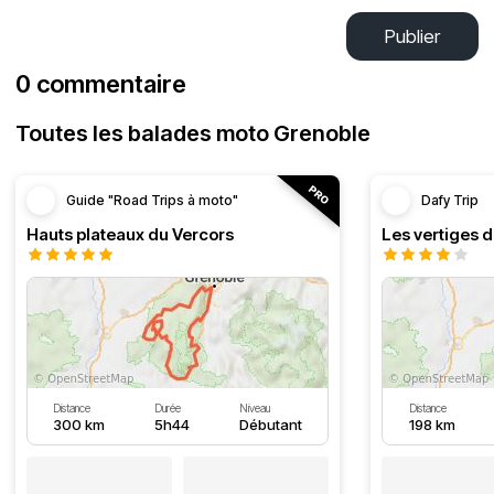
Publier
0 commentaire
Toutes les balades moto Grenoble
Guide "Road Trips à moto"
Dafy Trip
Hauts plateaux du Vercors
Les vertiges 
Distance
Durée
Niveau
Distance
300 km
5h44
Débutant
198 km