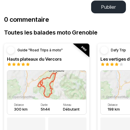
Publier
0 commentaire
Toutes les balades moto Grenoble
Guide "Road Trips à moto"
Dafy Trip
Hauts plateaux du Vercors
Les vertiges 
Distance
Durée
Niveau
Distance
300 km
5h44
Débutant
198 km